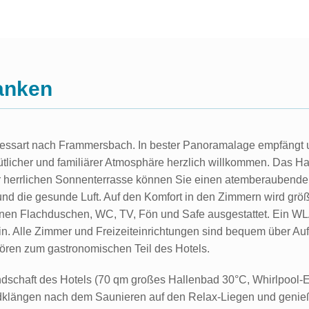
ranken
essart nach Frammersbach. In bester Panoramalage empfängt u
ütlicher und familiärer Atmosphäre herzlich willkommen. Das Ha
der herrlichen Sonnenterrasse können Sie einen atemberaubende
 und die gesunde Luft. Auf den Komfort in den Zimmern wird größ
nen Flachduschen, WC, TV, Fön und Safe ausgestattet. Ein WL
n. Alle Zimmer und Freizeiteinrichtungen sind bequem über Auf
hören zum gastronomischen Teil des Hotels.
andschaft des Hotels (70 qm großes Hallenbad 30°C, Whirlpool
ndklängen nach dem Saunieren auf den Relax-Liegen und genieß