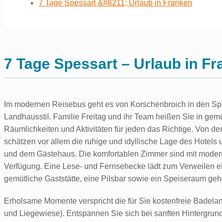
7 Tage Spessart &#8211; Urlaub in Franken
7 Tage Spessart – Urlaub in F
Im modernen Reisebus geht es von Korschenbroich in den Sp
Landhausstil. Familie Freitag und ihr Team heißen Sie in gem
Räumlichkeiten und Aktivitäten für jeden das Richtige. Von 
schätzen vor allem die ruhige und idyllische Lage des Hotels
und dem Gästehaus. Die komfortablen Zimmer sind mit moder
Verfügung. Eine Lese- und Fernsehecke lädt zum Verweilen ei
gemütliche Gaststätte, eine Pilsbar sowie ein Speiseraum ge
Erholsame Momente verspricht die für Sie kostenfreie Badel
und Liegewiese). Entspannen Sie sich bei sanften Hintergru