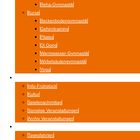
Reha-Gymnastik
Kurse
Beckenbodengymnastik
Gehirntraining
Pilates
Qi Gong
Warmwasser-Gymnastik
Wirbelsäulengymnastik
Yoga
VERANSTALTUNGEN
Info-Frühstück
Kultur
Spielenachmittag
Sonstige Veranstaltungen
Archiv Veranstaltungen
FAHRTEN
Tagesfahrten