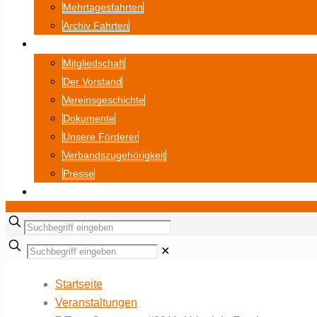
Mehrtagesfahrten
Archiv Fahrten
ÜBER UNS
Mitgliedschaft
Der Vorstand
Vereinsgeschichte
Dokumente
Unsere Förderer
Verbandszugehörigkeit
Presse
BILDERGALERIE
✕
Startseite
Veranstaltungen