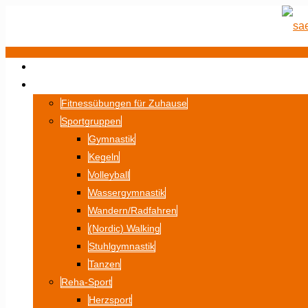
STARTSEITE
SPORT
Fitnessübungen für Zuhause
Sportgruppen
Gymnastik
Kegeln
Volleyball
Wassergymnastik
Wandern/Radfahren
(Nordic) Walking
Stuhlgymnastik
Tanzen
Reha-Sport
Herzsport