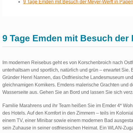
9 Tage Emden mit Besuch der Meyer-Werft in Pape
9 Tage Emden mit Besuch der 
Im modernen Reisebus geht es von Korschenbroich nach Ostfri
unterhaltsam und sportlich, natürlich und grün – erwartet Si
Gründer Henri Nannen, das Ostfriesische Landesmuseum und d
gleichnamigen Komikers. Emdens malerische Grachten und der 
Wasserseite aus. Gehen Sie an Bord und lassen Sie sich ver
Familie Marahrens und ihr Team heißen Sie im Emder 4* Wohlf
des Hotels. Auf den Komfort in den Zimmern – teils im Koloni
einem TV, einer Minibar sowie einem modernen Bad ausgestat
sein Zuhause in seiner ostfriesischen Heimat. Ein WLAN-Zuga