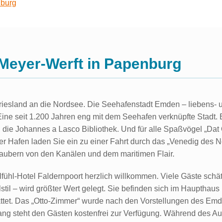
nburg
Meyer-Werft in Papenburg
esland an die Nordsee. Die Seehafenstadt Emden – liebens- un
e. Eine seit 1.200 Jahren eng mit dem Seehafen verknüpfte Sta
ie Johannes a Lasco Bibliothek. Und für alle Spaßvögel „Dat 
Hafen laden Sie ein zu einer Fahrt durch das „Venedig des No
zaubern von den Kanälen und dem maritimen Flair.
ühl-Hotel Faldernpoort herzlich willkommen. Viele Gäste schä
alstil – wird größter Wert gelegt. Sie befinden sich im Haupth
tet. Das „Otto-Zimmer“ wurde nach den Vorstellungen des Emde
ng steht den Gästen kostenfrei zur Verfügung. Während des Au