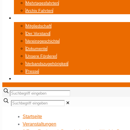
Mehrtagesfahrten
Archiv Fahrten
ÜBER UNS
Mitgliedschaft
Der Vorstand
Vereinsgeschichte
Dokumente
Unsere Förderer
Verbandszugehörigkeit
Presse
BILDERGALERIE
✕
Startseite
Veranstaltungen