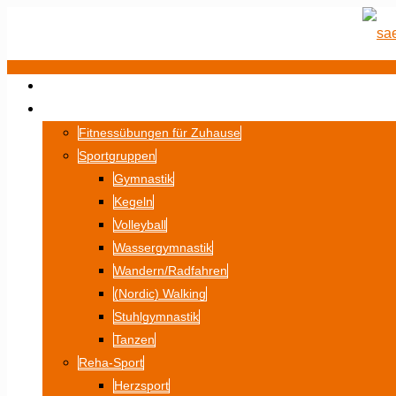
STARTSEITE
SPORT
Fitnessübungen für Zuhause
Sportgruppen
Gymnastik
Kegeln
Volleyball
Wassergymnastik
Wandern/Radfahren
(Nordic) Walking
Stuhlgymnastik
Tanzen
Reha-Sport
Herzsport