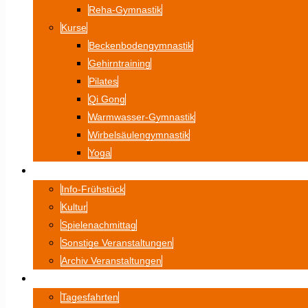
Reha-Gymnastik
Kurse
Beckenbodengymnastik
Gehirntraining
Pilates
Qi Gong
Warmwasser-Gymnastik
Wirbelsäulengymnastik
Yoga
VERANSTALTUNGEN
Info-Frühstück
Kultur
Spielenachmittag
Sonstige Veranstaltungen
Archiv Veranstaltungen
FAHRTEN
Tagesfahrten