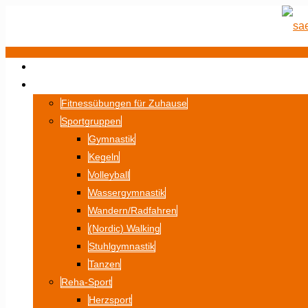
STARTSEITE
SPORT
Fitnessübungen für Zuhause
Sportgruppen
Gymnastik
Kegeln
Volleyball
Wassergymnastik
Wandern/Radfahren
(Nordic) Walking
Stuhlgymnastik
Tanzen
Reha-Sport
Herzsport