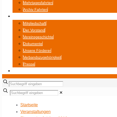
Mehrtagesfahrten
Archiv Fahrten
ÜBER UNS
Mitgliedschaft
Der Vorstand
Vereinsgeschichte
Dokumente
Unsere Förderer
Verbandszugehörigkeit
Presse
BILDERGALERIE
✕
Startseite
Veranstaltungen