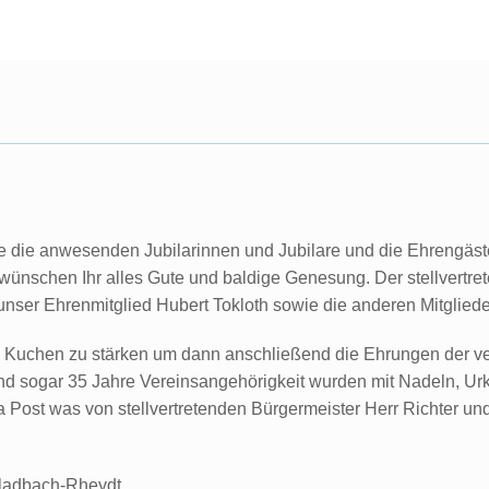
e die anwesenden Jubilarinnen und Jubilare und die Ehrengäste.
wünschen Ihr alles Gute und baldige Genesung. Der stellvertrete
unser Ehrenmitglied Hubert Tokloth sowie die anderen Mitglied
d Kuchen zu stärken um dann anschließend die Ehrungen der v
nd sogar 35 Jahre Vereinsangehörigkeit wurden mit Nadeln, Urk
a Post was von stellvertretenden Bürgermeister Herr Richter un
gladbach-Rheydt