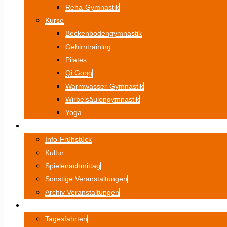
Reha-Gymnastik
Kurse
Beckenbodengymnastik
Gehirntraining
Pilates
Qi Gong
Warmwasser-Gymnastik
Wirbelsäulengymnastik
Yoga
VERANSTALTUNGEN
Info-Frühstück
Kultur
Spielenachmittag
Sonstige Veranstaltungen
Archiv Veranstaltungen
FAHRTEN
Tagesfahrten