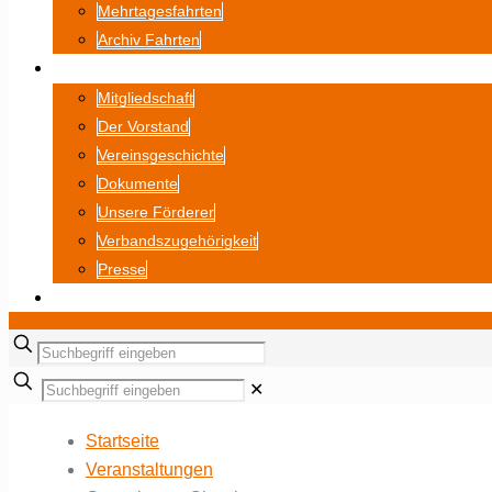
Mehrtagesfahrten
Archiv Fahrten
ÜBER UNS
Mitgliedschaft
Der Vorstand
Vereinsgeschichte
Dokumente
Unsere Förderer
Verbandszugehörigkeit
Presse
BILDERGALERIE
✕
Startseite
Veranstaltungen