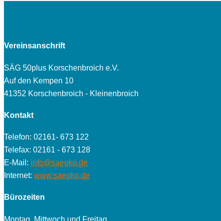
Vereinsanschrift
SÄG 50plus Korschenbroich e.V.
Auf den Kempen 10
41352 Korschenbroich - Kleinenbroich
Kontakt
Telefon: 02161- 673 122
Telefax: 02161 - 673 128
E-Mail:
info@saegko.de
Internet:
www.saegko.de
Bürozeiten
Montag, Mittwoch und Freitag