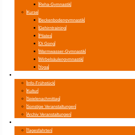
Reha-Gymnastik
Kurse
Beckenbodengymnastik
Gehirntraining
Pilates
Qi Gong
Warmwasser-Gymnastik
Wirbelsäulengymnastik
Yoga
VERANSTALTUNGEN
Info-Frühstück
Kultur
Spielenachmittag
Sonstige Veranstaltungen
Archiv Veranstaltungen
FAHRTEN
Tagesfahrten