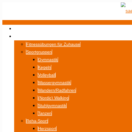
STARTSEITE
SPORT
Fitnessübungen für Zuhause
Sportgruppen
Gymnastik
Kegeln
Volleyball
Wassergymnastik
Wandern/Radfahren
(Nordic) Walking
Stuhlgymnastik
Tanzen
Reha-Sport
Herzsport