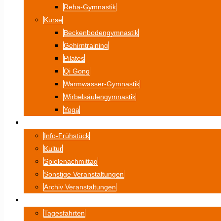
Reha-Gymnastik
Kurse
Beckenbodengymnastik
Gehirntraining
Pilates
Qi Gong
Warmwasser-Gymnastik
Wirbelsäulengymnastik
Yoga
VERANSTALTUNGEN
Info-Frühstück
Kultur
Spielenachmittag
Sonstige Veranstaltungen
Archiv Veranstaltungen
FAHRTEN
Tagesfahrten