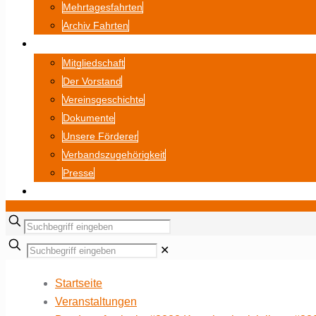
Mehrtagesfahrten
Archiv Fahrten
ÜBER UNS
Mitgliedschaft
Der Vorstand
Vereinsgeschichte
Dokumente
Unsere Förderer
Verbandszugehörigkeit
Presse
BILDERGALERIE
✕
Startseite
Veranstaltungen