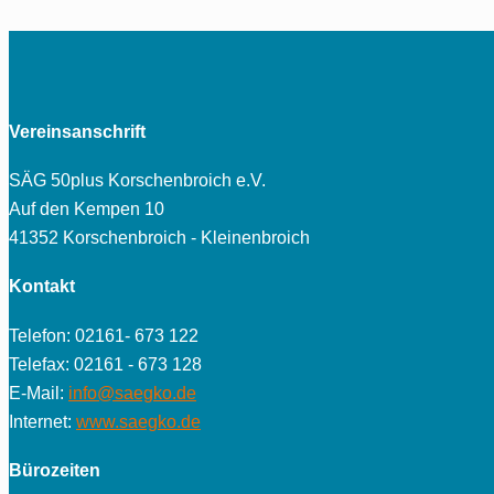
Vereinsanschrift
SÄG 50plus Korschenbroich e.V.
Auf den Kempen 10
41352 Korschenbroich - Kleinenbroich
Kontakt
Telefon: 02161- 673 122
Telefax: 02161 - 673 128
E-Mail:
info@saegko.de
Internet:
www.saegko.de
Bürozeiten