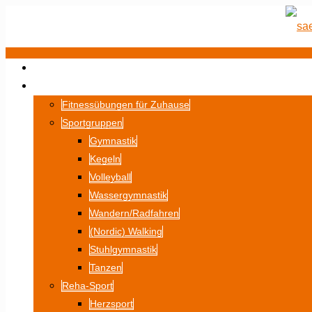
STARTSEITE
SPORT
Fitnessübungen für Zuhause
Sportgruppen
Gymnastik
Kegeln
Volleyball
Wassergymnastik
Wandern/Radfahren
(Nordic) Walking
Stuhlgymnastik
Tanzen
Reha-Sport
Herzsport