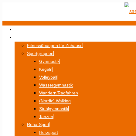
STARTSEITE
SPORT
Fitnessübungen für Zuhause
Sportgruppen
Gymnastik
Kegeln
Volleyball
Wassergymnastik
Wandern/Radfahren
(Nordic) Walking
Stuhlgymnastik
Tanzen
Reha-Sport
Herzsport