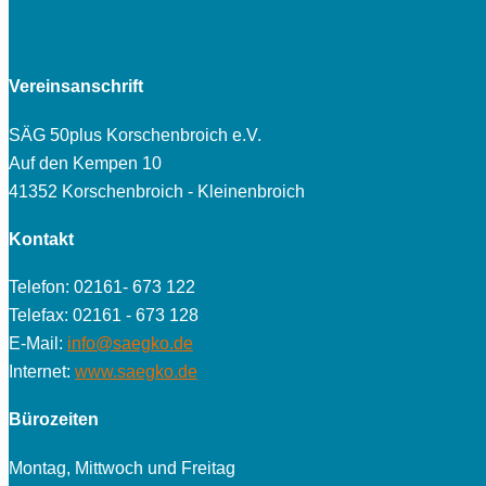
Vereinsanschrift
SÄG 50plus Korschenbroich e.V.
Auf den Kempen 10
41352 Korschenbroich - Kleinenbroich
Kontakt
Telefon: 02161- 673 122
Telefax: 02161 - 673 128
E-Mail:
info@saegko.de
Internet:
www.saegko.de
Bürozeiten
Montag, Mittwoch und Freitag