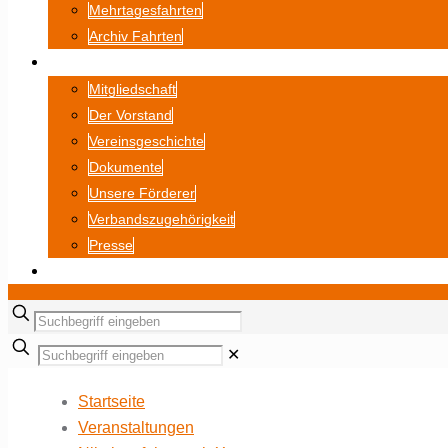
Mehrtagesfahrten
Archiv Fahrten
ÜBER UNS
Mitgliedschaft
Der Vorstand
Vereinsgeschichte
Dokumente
Unsere Förderer
Verbandszugehörigkeit
Presse
BILDERGALERIE
✕
Startseite
Veranstaltungen