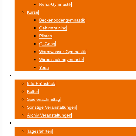
Reha-Gymnastik
Kurse
Beckenbodengymnastik
Gehirntraining
Pilates
Qi Gong
Warmwasser-Gymnastik
Wirbelsäulengymnastik
Yoga
VERANSTALTUNGEN
Info-Frühstück
Kultur
Spielenachmittag
Sonstige Veranstaltungen
Archiv Veranstaltungen
FAHRTEN
Tagesfahrten